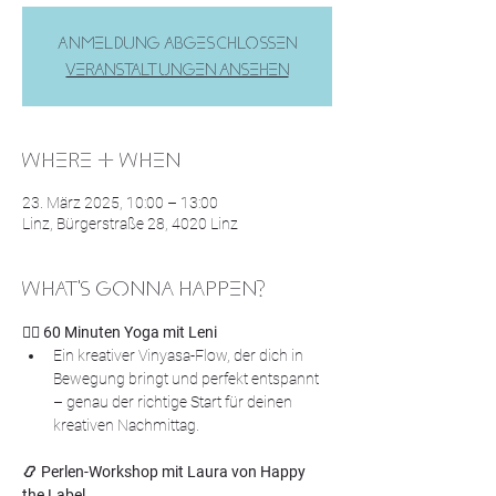
Anmeldung abgeschlossen
Veranstaltungen ansehen
WHERE & WHEN
23. März 2025, 10:00 – 13:00
Linz, Bürgerstraße 28, 4020 Linz
WHAT'S GONNA HAPPEN?
🧘‍♀️ 60 Minuten Yoga mit Leni
Ein kreativer Vinyasa-Flow, der dich in 
Bewegung bringt und perfekt entspannt 
– genau der richtige Start für deinen 
kreativen Nachmittag.
📿 Perlen-Workshop mit Laura von Happy 
the Label