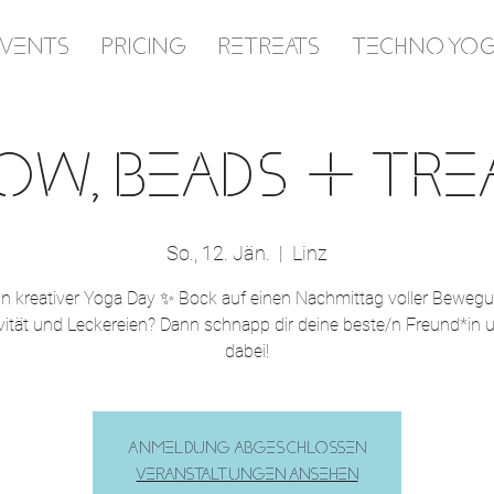
EVENTS
PRICING
RETREATS
TECHNO YO
OW, BEADS & TRE
So., 12. Jän.
  |  
Linz
in kreativer Yoga Day ✨ Bock auf einen Nachmittag voller Bewegu
vität und Leckereien? Dann schnapp dir deine beste/n Freund*in u
dabei!
Anmeldung abgeschlossen
Veranstaltungen ansehen