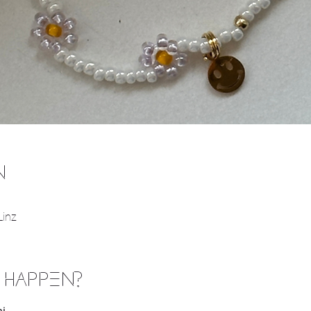
N
Linz
 HAPPEN?