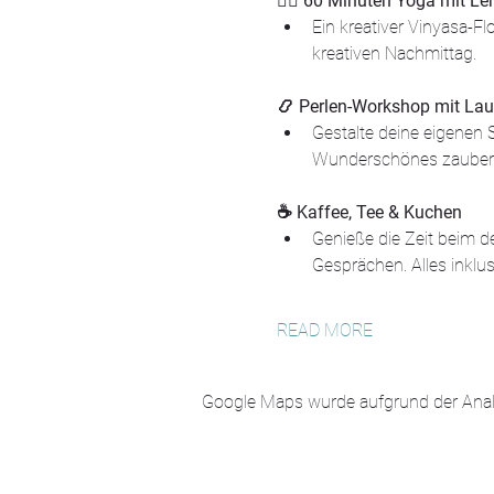
🧘‍♀️ 60 Minuten Yoga mit Le
Ein kreativer Vinyasa-Fl
kreativen Nachmittag.
📿 Perlen-Workshop mit Lau
Gestalte deine eigenen S
Wunderschönes zaubers
☕ Kaffee, Tee & Kuchen
Genieße die Zeit beim d
Gesprächen. Alles inklus
READ MORE
Google Maps wurde aufgrund der Analyt