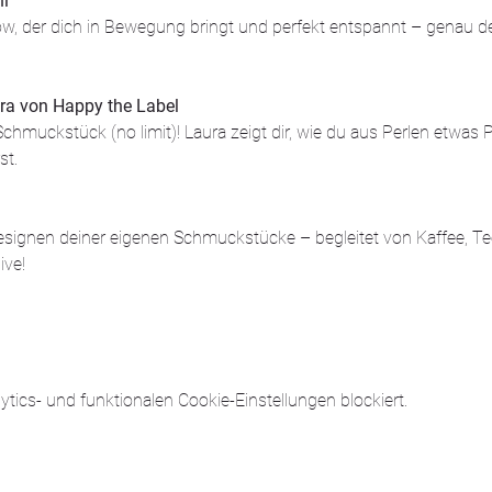
ni
ow, der dich in Bewegung bringt und perfekt entspannt – genau der 
ra von Happy the Label
chmuckstück (no limit)! Laura zeigt dir, wie du aus Perlen etwas 
t. 
esignen deiner eigenen Schmuckstücke – begleitet von Kaffee, Te
ive!
ics- und funktionalen Cookie-Einstellungen blockiert.