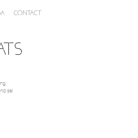
GA
CONTACT
ATS
ng,
nd sei