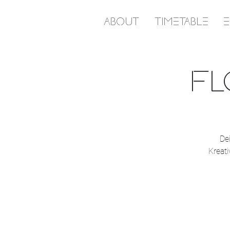
ABOUT
TIMETABLE
FL
De
Kreati