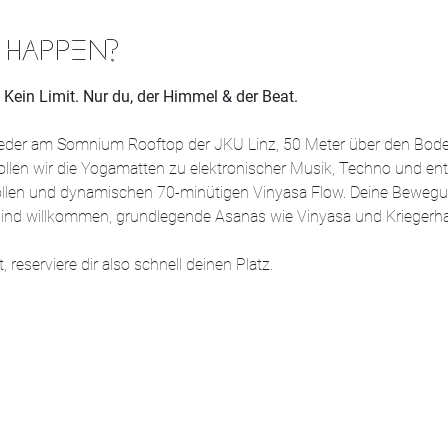
 HAPPEN?
 Kein Limit. Nur du, der Himmel & der Beat.
der am Somnium Rooftop der JKU Linz, 50 Meter über den Boden 
ollen wir die Yogamatten zu elektronischer Musik, Techno und e
tvollen und dynamischen 70-minütigen Vinyasa Flow. Deine Bewegu
ls sind willkommen, grundlegende Asanas wie Vinyasa und Krieger
, reserviere dir also schnell deinen Platz.