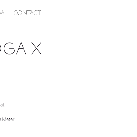
GA
CONTACT
OGA x
at.
0 Meter