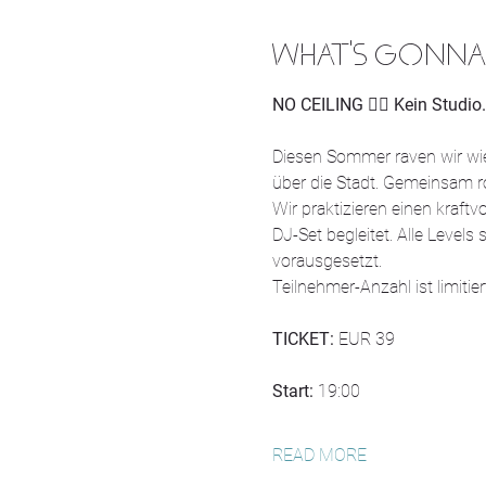
WHAT'S GONNA
NO CEILING 
❤️‍🔥 
Kein Studio.
Diesen Sommer raven wir wie
über die Stadt. Gemeinsam r
Wir praktizieren einen kraf
DJ-Set begleitet. Alle Leve
vorausgesetzt.
Teilnehmer-Anzahl ist limitiert
TICKET:
 EUR 39
Start: 
19:00
READ MORE