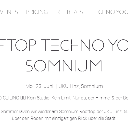
EVENTS
PRICING
RETREATS
TECHNO YO
TOP TECHNO Y
SOMNIUM
Mo., 23. Juni
  |  
JKU Linz, Somnium
 CEILING ❤️‍🔥 Kein Studio. Kein Limit. Nur du, der Himmel & der Be
 Sommer raven wir wieder am Somnium Rooftop der JKU Linz, 5
über den Boden mit einzigartigen Blick über die Stadt.