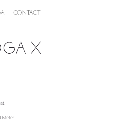
GA
CONTACT
OGA x
at.
0 Meter