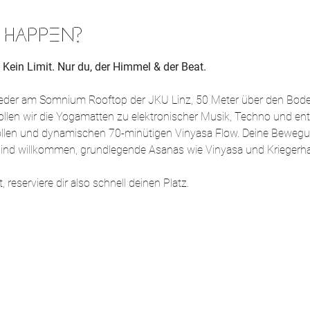
 HAPPEN?
 Kein Limit. Nur du, der Himmel & der Beat.
der am Somnium Rooftop der JKU Linz, 50 Meter über den Boden 
ollen wir die Yogamatten zu elektronischer Musik, Techno und e
tvollen und dynamischen 70-minütigen Vinyasa Flow. Deine Bewegu
ls sind willkommen, grundlegende Asanas wie Vinyasa und Krieger
, reserviere dir also schnell deinen Platz.