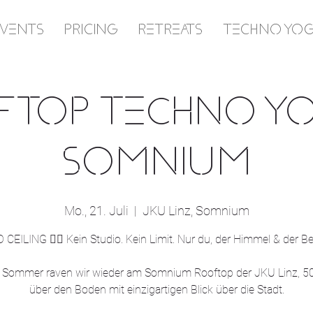
EVENTS
PRICING
RETREATS
TECHNO YO
TOP TECHNO Y
SOMNIUM
Mo., 21. Juli
  |  
JKU Linz, Somnium
 CEILING ❤️‍🔥 Kein Studio. Kein Limit. Nur du, der Himmel & der Be
 Sommer raven wir wieder am Somnium Rooftop der JKU Linz, 5
über den Boden mit einzigartigen Blick über die Stadt.