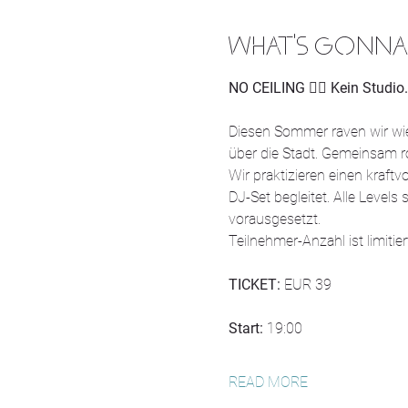
WHAT'S GONNA
NO CEILING 
❤️‍🔥 
Kein Studio.
Diesen Sommer raven wir wie
über die Stadt. Gemeinsam r
Wir praktizieren einen kraf
DJ-Set begleitet. Alle Leve
vorausgesetzt.
Teilnehmer-Anzahl ist limitiert
TICKET:
 EUR 39
Start: 
19:00
READ MORE