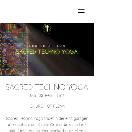
SACRED TECHNO YOGA
Mo., 03. Feb.
  |  
Linz
CHURCH OF FLOW:
Sacred Techno Yoga findet in der einzigartigen
Atmosphäre der Kirche Grüner Anker in Linz
statt. Unter der Kirchenglocke, begleitet von