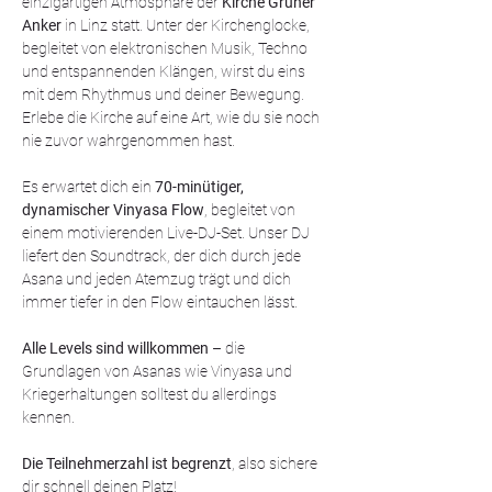
einzigartigen Atmosphäre der 
Kirche Grüner 
Anker
 in Linz statt. Unter der Kirchenglocke, 
begleitet von elektronischen Musik, Techno 
und entspannenden Klängen, wirst du eins 
mit dem Rhythmus und deiner Bewegung. 
Erlebe die Kirche auf eine Art, wie du sie noch 
nie zuvor wahrgenommen hast.
Es erwartet dich ein 
70-minütiger, 
dynamischer Vinyasa Flow
, begleitet von 
einem motivierenden Live-DJ-Set. Unser DJ 
liefert den Soundtrack, der dich durch jede 
Asana und jeden Atemzug trägt und dich 
immer tiefer in den Flow eintauchen lässt.
Alle Levels sind willkommen
 – die 
Grundlagen von Asanas wie Vinyasa und 
Kriegerhaltungen solltest du allerdings 
kennen.
Die Teilnehmerzahl ist begrenzt
, also sichere 
dir schnell deinen Platz!