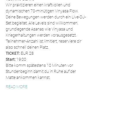
Wir praktizieren einen kraftvollen und 
dynamischen 70-minütigen Vinyasa Flow. 
Deine Bewegungen werden durch ein Live-DJ-
Set begleitet. Alle Levels sind willkommen, 
grundlegende Asanas wie Vinyasa und 
Kriegerhaltungen werden vorausgesetzt.
Teilnehmer-Anzahl ist limitiert, reserviere dir 
also schnell deinen Platz.
TICKET:
 EUR 28
Start: 
19:00
Bitte komm spätestens 10 Minuten vor 
Stundenbeginn damit du in Ruhe auf der 
Matte ankommen kannst.
READ MORE