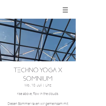
TECHNO YOGA x
SOMNIUM
Mo., 10. Juli
  |  
Linz
rise above, flow in the clouds.
Diesen Sommer raven wir gemeinsam mit